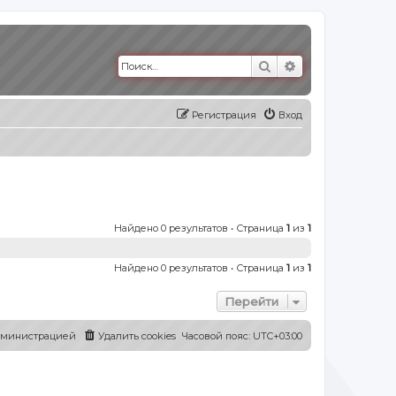
Поиск
Расширенный п
Регистрация
Вход
Найдено 0 результатов • Страница
1
из
1
Найдено 0 результатов • Страница
1
из
1
Перейти
администрацией
Удалить cookies
Часовой пояс:
UTC+03:00