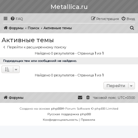
Metallica.ru
FAQ
Регистрация
Вход
П
Форумы
Поиск
Активные темы
о
Активные темы
и
Перейти к расширенному поиску
с
Найдено 0 результатов • Страница
1
из
1
к
Подходящих тем или сообщений не найдено.
Найдено 0 результатов • Страница
1
из
1
Перейти
Форумы
Часовой пояс:
UTC+03:00
Создано на основе
phpBB
® Forum Software © phpBB Limited
Русская поддержка phpBB
Конфиденциальность
|
Правила