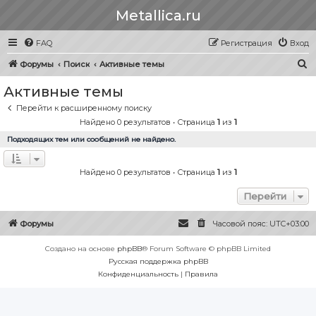
Metallica.ru
FAQ
Регистрация
Вход
П
Форумы
Поиск
Активные темы
о
Активные темы
и
Перейти к расширенному поиску
с
Найдено 0 результатов • Страница
1
из
1
к
Подходящих тем или сообщений не найдено.
Найдено 0 результатов • Страница
1
из
1
Перейти
Форумы
Часовой пояс:
UTC+03:00
Создано на основе
phpBB
® Forum Software © phpBB Limited
Русская поддержка phpBB
Конфиденциальность
|
Правила