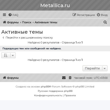
Metallica.ru
FAQ
Регистрация
Вход
П
Форумы
Поиск
Активные темы
о
Активные темы
и
Перейти к расширенному поиску
с
Найдено 0 результатов • Страница
1
из
1
к
Подходящих тем или сообщений не найдено.
Найдено 0 результатов • Страница
1
из
1
Перейти
Форумы
Часовой пояс:
UTC+03:00
Создано на основе
phpBB
® Forum Software © phpBB Limited
Русская поддержка phpBB
Конфиденциальность
|
Правила