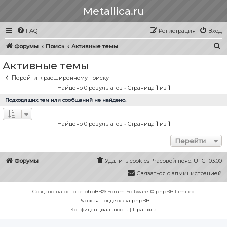
Metallica.ru
FAQ
Регистрация
Вход
П
Форумы
Поиск
Активные темы
о
Активные темы
и
Перейти к расширенному поиску
с
Найдено 0 результатов • Страница
1
из
1
к
Подходящих тем или сообщений не найдено.
Найдено 0 результатов • Страница
1
из
1
Перейти
Форумы
Удалить cookies
Часовой пояс:
UTC+03:00
Связаться с администрацией
Создано на основе
phpBB
® Forum Software © phpBB Limited
Русская поддержка phpBB
Конфиденциальность
|
Правила