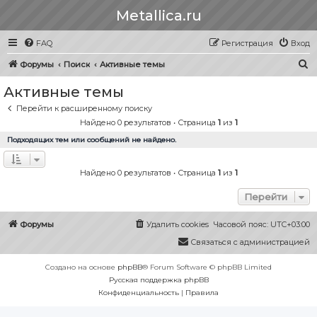
Metallica.ru
FAQ
Регистрация
Вход
П
Форумы
Поиск
Активные темы
о
Активные темы
и
Перейти к расширенному поиску
с
Найдено 0 результатов • Страница
1
из
1
к
Подходящих тем или сообщений не найдено.
Найдено 0 результатов • Страница
1
из
1
Перейти
Форумы
Удалить cookies
Часовой пояс:
UTC+03:00
Связаться с администрацией
Создано на основе
phpBB
® Forum Software © phpBB Limited
Русская поддержка phpBB
Конфиденциальность
|
Правила