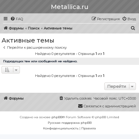
Metallica.ru
FAQ
Регистрация
Вход
П
Форумы
Поиск
Активные темы
о
Активные темы
и
Перейти к расширенному поиску
с
Найдено 0 результатов • Страница
1
из
1
к
Подходящих тем или сообщений не найдено.
Найдено 0 результатов • Страница
1
из
1
Перейти
Форумы
Удалить cookies
Часовой пояс:
UTC+03:00
Связаться с администрацией
Создано на основе
phpBB
® Forum Software © phpBB Limited
Русская поддержка phpBB
Конфиденциальность
|
Правила