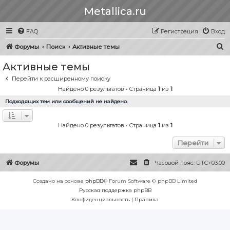
Metallica.ru
FAQ
Регистрация
Вход
П
Форумы
Поиск
Активные темы
о
Активные темы
и
Перейти к расширенному поиску
с
Найдено 0 результатов • Страница
1
из
1
к
Подходящих тем или сообщений не найдено.
Найдено 0 результатов • Страница
1
из
1
Перейти
Форумы
Часовой пояс:
UTC+03:00
Создано на основе
phpBB
® Forum Software © phpBB Limited
Русская поддержка phpBB
Конфиденциальность
|
Правила