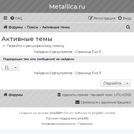
Metallica.ru
FAQ
Регистрация
Вход
П
Форумы
Поиск
Активные темы
о
Активные темы
и
Перейти к расширенному поиску
с
Найдено 0 результатов • Страница
1
из
1
к
Подходящих тем или сообщений не найдено.
Найдено 0 результатов • Страница
1
из
1
Перейти
Форумы
Удалить cookies
Часовой пояс:
UTC+03:00
Связаться с администрацией
Создано на основе
phpBB
® Forum Software © phpBB Limited
Русская поддержка phpBB
Конфиденциальность
|
Правила