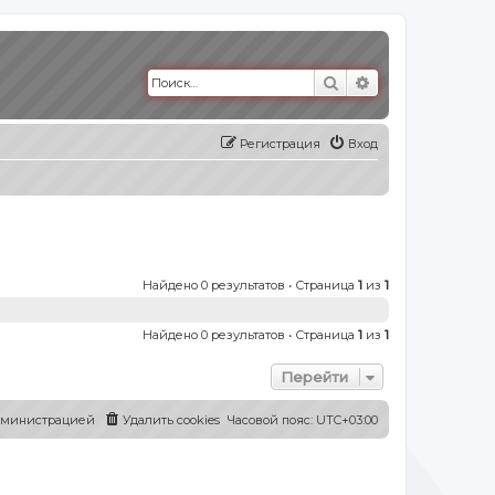
Поиск
Расширенный п
Регистрация
Вход
Найдено 0 результатов • Страница
1
из
1
Найдено 0 результатов • Страница
1
из
1
Перейти
администрацией
Удалить cookies
Часовой пояс:
UTC+03:00