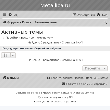
Metallica.ru
FAQ
Регистрация
Вход
П
Форумы
Поиск
Активные темы
о
Активные темы
и
Перейти к расширенному поиску
с
Найдено 0 результатов • Страница
1
из
1
к
Подходящих тем или сообщений не найдено.
Найдено 0 результатов • Страница
1
из
1
Перейти
Форумы
Удалить cookies
Часовой пояс:
UTC+03:00
Связаться с администрацией
Создано на основе
phpBB
® Forum Software © phpBB Limited
Русская поддержка phpBB
Конфиденциальность
|
Правила