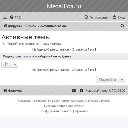
Metallica.ru
FAQ
Регистрация
Вход
П
Форумы
Поиск
Активные темы
о
Активные темы
и
Перейти к расширенному поиску
с
Найдено 0 результатов • Страница
1
из
1
к
Подходящих тем или сообщений не найдено.
Найдено 0 результатов • Страница
1
из
1
Перейти
Форумы
Часовой пояс:
UTC+03:00
Создано на основе
phpBB
® Forum Software © phpBB Limited
Русская поддержка phpBB
Конфиденциальность
|
Правила