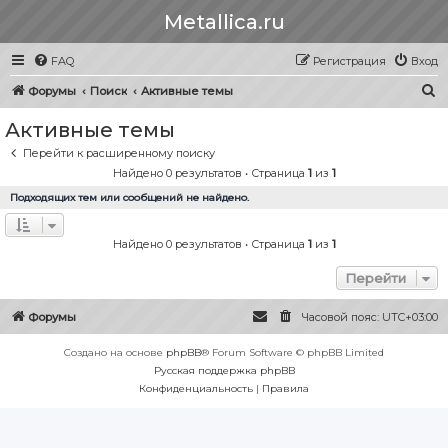
Metallica.ru
FAQ
Регистрация
Вход
П
Форумы
Поиск
Активные темы
о
Активные темы
и
Перейти к расширенному поиску
с
Найдено 0 результатов • Страница
1
из
1
к
Подходящих тем или сообщений не найдено.
Найдено 0 результатов • Страница
1
из
1
Перейти
Форумы
Часовой пояс:
UTC+03:00
Создано на основе
phpBB
® Forum Software © phpBB Limited
Русская поддержка phpBB
Конфиденциальность
|
Правила