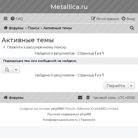
Metallica.ru
FAQ
Регистрация
Вход
П
Форумы
Поиск
Активные темы
о
Активные темы
и
Перейти к расширенному поиску
с
Найдено 0 результатов • Страница
1
из
1
к
Подходящих тем или сообщений не найдено.
Найдено 0 результатов • Страница
1
из
1
Перейти
Форумы
Часовой пояс:
UTC+03:00
Создано на основе
phpBB
® Forum Software © phpBB Limited
Русская поддержка phpBB
Конфиденциальность
|
Правила