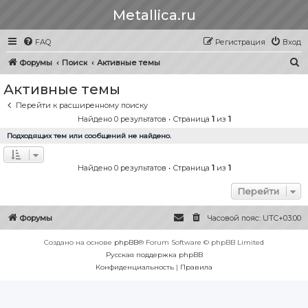
Metallica.ru
FAQ
Регистрация
Вход
П
Форумы
Поиск
Активные темы
о
Активные темы
и
Перейти к расширенному поиску
с
Найдено 0 результатов • Страница
1
из
1
к
Подходящих тем или сообщений не найдено.
Найдено 0 результатов • Страница
1
из
1
Перейти
Форумы
Часовой пояс:
UTC+03:00
Создано на основе
phpBB
® Forum Software © phpBB Limited
Русская поддержка phpBB
Конфиденциальность
|
Правила