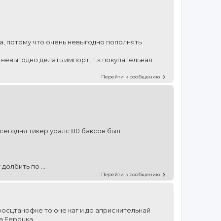
а, потому что очень невыгодно пополнять
невыгодно делать импорт, т.к покупательная
Перейти к сообщению
сегодня тикер уралс 80 баксов был.
олбить по ...
Перейти к сообщению
сцтанофке то оне каг и до априснительнай
а Еероцка