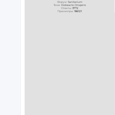
Форум:
Sanitarium
Тема:
Нойвасте Опхреге
Ответы:
3772
Просмотры:
186121