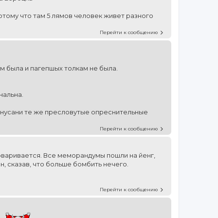
потому что там 5 лямов человек живет разного
Перейти к сообщению
м была и пагепшых толкам не была.
нальна.
инусани те же пресловутые опреснительные
Перейти к сообщению
оваривается. Все меморандумы пошли на йенг,
, сказав, что больше бомбить нечего.
Перейти к сообщению