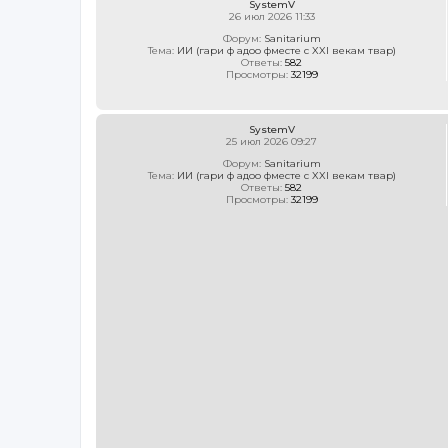
SystemV
26 июл 2026 11:33
Форум:
Sanitarium
Тема:
ИИ (гари ф адоо фместе с XXI векам твар)
Ответы:
582
Просмотры:
32199
SystemV
25 июл 2026 09:27
Форум:
Sanitarium
Тема:
ИИ (гари ф адоо фместе с XXI векам твар)
Ответы:
582
Просмотры:
32199