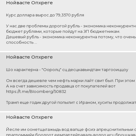
Нойвасте Опхреге
Курс доллара вырос до 79,3570 рубля
У нас две проблемы дорогой рубль - экономика неконкурентн
бюджет рублями, которые пойдут на ЗП бюджетникам.
Дешевый рубль - экономика неконкурентна потому, что очень 
способность ...
Нойвасте Опхреге
Шо характерна - "Ооролц" сц десцкавындтам таргооиццоу
Он всегда дешевле чем нефть марки лайт свит был. При этом 
А на счет зависимость продавца от покупателей вот
https://t.me/BIoomberg/50832
Трамп еще годик другой попылит с Ираном, хуситы продолжат д
Нойвасте Опхреге
Йесле им оонетщьтажыдь вод вапще фсиэ апрецснитильныи оо
прагроммийи боодоот еемпартейравадь водоо исц броццкав