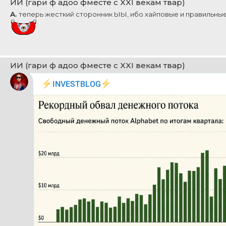
ИИ (гари ф адоо фместе с XXI векам твар)
А.
теперь жесткий сторонник ЫЫ, ибо хайповые и правильны
ИИ (гари ф адоо фместе с XXI векам твар)