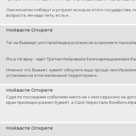
Они монатки соберут и устроят исход из этого государства, 
возраста, им надо пить, есть и ...
Нойвасте Опхреге
Таг ни бываидт шоп прейлюдна ройзнисли а каномеге пахоойа
Йа ш гагариу - идет Третья Мейравайа Еенпхармацыаннайа ба
Именно что бывает, кувейт обнулить еще проще чем Иран(м
установки на этой маленькой территории и ...
Нойвасте Опхреге
Судя по последним событиям никто не с кем серьозно не дог
иран прилюдно разнес Кувейт, а США перестали бомбить Иран
Нойвасте Опхреге