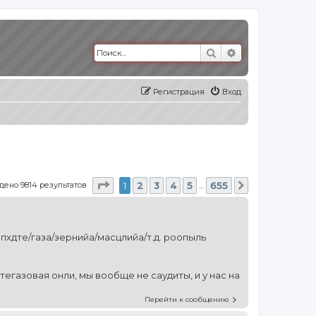
Поиск
Расширенный п
Регистрация
Вход
Страница
1
из
655
дено 9814 результатов
1
2
3
4
5
655
…
След.
пхдте/газа/зернийа/масцлийа/т.д. роопыль
егазовая онли, мы вообще не саудиты, и у нас на
Перейти к сообщению