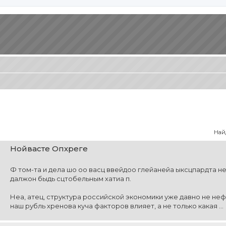
Най
Нойвасте Опхреге
Ф том-та и дела шо оо васц ввейдоо глейанейа ыксцпардта не
далжон быдь сцтобельным хатиа п.
Неа, атец, структура российской экономики уже давно не нефт
наш рубль хренова куча факторов влияет, а не только какая ...