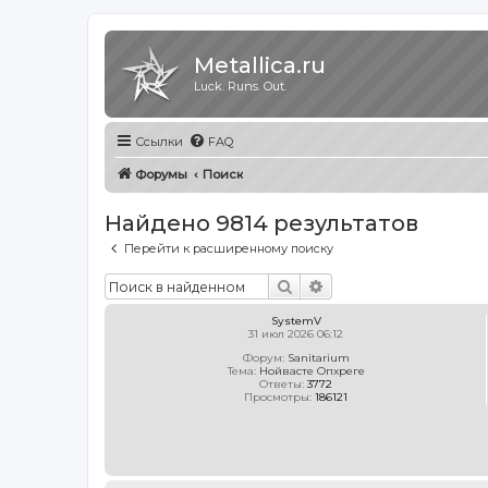
Metallica.ru
Luck. Runs. Out.
Ссылки
FAQ
Форумы
Поиск
Найдено 9814 результатов
Перейти к расширенному поиску
Поиск
Расширенный поиск
SystemV
31 июл 2026 06:12
Форум:
Sanitarium
Тема:
Нойвасте Опхреге
Ответы:
3772
Просмотры:
186121