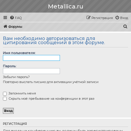
Metallica.ru
FAQ
Регистрация
Вход
П
Форумы
о
Вам необходимо авторизоваться для
и
цитирования сообщений в этом форуме.
с
Имя пользователя:
к
Пароль:
Забыли пароль?
Повторно выслать письмо для активации учётной записи
Запомнить меня
Скрыть моё пребывание на конференции в этот раз
РЕГИСТРАЦИЯ
Для входа на конференцию вы должны быть зарегистрированы.