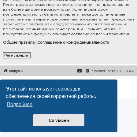
Регистрация занимает всего несколько минут, но предоставляет
вам более широкие возможности. Администратором
конференции могут быть установлены также дополнительные
привилегии для зарегистрированных пользователей. Прежде чем
зарегистрироваться, вам следует ознакомиться с правилами и
политикой, принятыми на конференции. Помните, что ваше
присутствие на форумах означает согласие со всеми правилами.
Общие правила
|
Соглашение о конфиденциальности
Регистрация
Форумы
Часовой пояс:
UTC+03:00
Создано на основе
phpBB
® Forum Software © phpBB Limited
Русская поддержка phpBB
Этот сайт использует cookies для
Конфиденциальность
|
Правила
обеспечения своей корректной работы.
Подробнее
Согласен