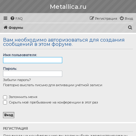
Metallica.ru
FAQ
Регистрация
Вход
П
Форумы
о
Вам необходимо авторизоваться для создания
и
сообщений в этом форуме.
с
Имя пользователя:
к
Пароль:
Забыли пароль?
Повторно выслать письмо для активации учётной записи
Запомнить меня
Скрыть моё пребывание на конференции в этот раз
РЕГИСТРАЦИЯ
Для входа на конференцию вы должны быть зарегистрированы.