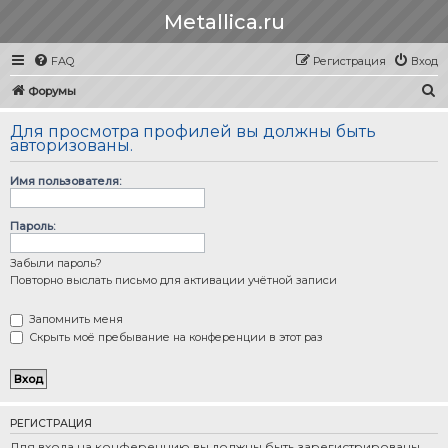
Metallica.ru
FAQ
Регистрация
Вход
П
Форумы
о
Для просмотра профилей вы должны быть
и
авторизованы.
с
Имя пользователя:
к
Пароль:
Забыли пароль?
Повторно выслать письмо для активации учётной записи
Запомнить меня
Скрыть моё пребывание на конференции в этот раз
РЕГИСТРАЦИЯ
Для входа на конференцию вы должны быть зарегистрированы.