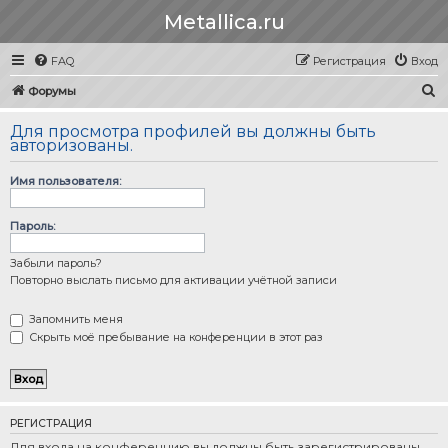
Metallica.ru
FAQ
Регистрация
Вход
П
Форумы
о
Для просмотра профилей вы должны быть
и
авторизованы.
с
Имя пользователя:
к
Пароль:
Забыли пароль?
Повторно выслать письмо для активации учётной записи
Запомнить меня
Скрыть моё пребывание на конференции в этот раз
РЕГИСТРАЦИЯ
Для входа на конференцию вы должны быть зарегистрированы.