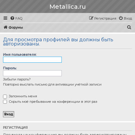
Metallica.ru
FAQ
Регистрация
Вход
П
Форумы
о
Для просмотра профилей вы должны быть
и
авторизованы.
с
Имя пользователя:
к
Пароль:
Забыли пароль?
Повторно выслать письмо для активации учётной записи
Запомнить меня
Скрыть моё пребывание на конференции в этот раз
РЕГИСТРАЦИЯ
Для входа на конференцию вы должны быть зарегистрированы.