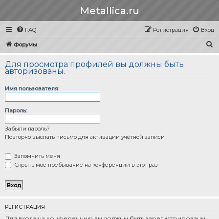
Metallica.ru
FAQ
Регистрация
Вход
П
Форумы
о
Для просмотра профилей вы должны быть
и
авторизованы.
с
Имя пользователя:
к
Пароль:
Забыли пароль?
Повторно выслать письмо для активации учётной записи
Запомнить меня
Скрыть моё пребывание на конференции в этот раз
РЕГИСТРАЦИЯ
Для входа на конференцию вы должны быть зарегистрированы.