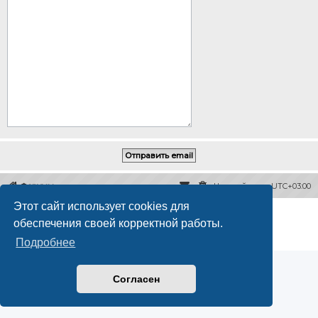
Форумы
Часовой пояс:
UTC+03:00
Этот сайт использует cookies для
Создано на основе
phpBB
® Forum Software © phpBB Limited
обеспечения своей корректной работы.
Русская поддержка phpBB
Конфиденциальность
|
Правила
Подробнее
Согласен