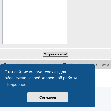
Форумы
Часовой пояс:
UTC+03:00
Этот сайт использует cookies для
Создано на основе
phpBB
® Forum Software © phpBB Limited
обеспечения своей корректной работы.
Русская поддержка phpBB
Конфиденциальность
|
Правила
Подробнее
Согласен