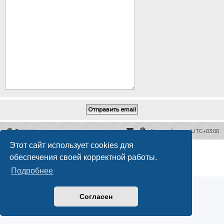
Форумы
Часовой пояс:
UTC+03:00
Этот сайт использует cookies для
Создано на основе
phpBB
® Forum Software © phpBB Limited
обеспечения своей корректной работы.
Русская поддержка phpBB
Конфиденциальность
|
Правила
Подробнее
Согласен