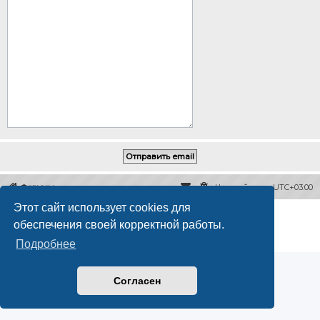
Форумы
Часовой пояс:
UTC+03:00
Этот сайт использует cookies для
Создано на основе
phpBB
® Forum Software © phpBB Limited
обеспечения своей корректной работы.
Русская поддержка phpBB
Конфиденциальность
|
Правила
Подробнее
Согласен