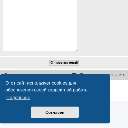
Форумы
Часовой пояс:
UTC+03:00
Этот сайт использует cookies для
Создано на основе
phpBB
® Forum Software © phpBB Limited
обеспечения своей корректной работы.
Русская поддержка phpBB
Конфиденциальность
|
Правила
Подробнее
Согласен