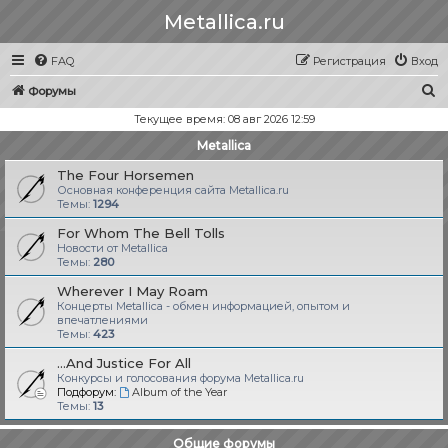
Metallica.ru
FAQ
Регистрация
Вход
П
Форумы
о
Текущее время: 08 авг 2026 12:59
и
Metallica
с
The Four Horsemen
к
Основная конференция сайта Metallica.ru
Темы:
1294
For Whom The Bell Tolls
Новости от Metallica
Темы:
280
Wherever I May Roam
Концерты Metallica - обмен информацией, опытом и
впечатлениями
Темы:
423
...And Justice For All
Конкурсы и голосования форума Metallica.ru
Подфорум:
Album of the Year
Темы:
13
Общие форумы