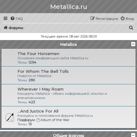
Metallica.ru
FAQ
Регистрация
Вход
П
Форумы
о
Текущее время: 08 авг 2026 08:29
и
Metallica
с
The Four Horsemen
к
Основная конференция сайта Metallica.ru
Темы:
1294
For Whom The Bell Tolls
Новости от Metallica
Темы:
280
Wherever I May Roam
Концерты Metallica - обмен информацией, опытом и
впечатлениями
Темы:
423
...And Justice For All
Конкурсы и голосования форума Metallica.ru
Подфорум:
Album of the Year
Темы:
13
Общие форумы