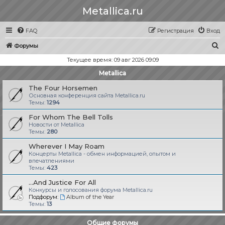
Metallica.ru
FAQ
Регистрация
Вход
П
Форумы
о
Текущее время: 09 авг 2026 09:09
и
Metallica
с
The Four Horsemen
к
Основная конференция сайта Metallica.ru
Темы:
1294
For Whom The Bell Tolls
Новости от Metallica
Темы:
280
Wherever I May Roam
Концерты Metallica - обмен информацией, опытом и
впечатлениями
Темы:
423
...And Justice For All
Конкурсы и голосования форума Metallica.ru
Подфорум:
Album of the Year
Темы:
13
Общие форумы