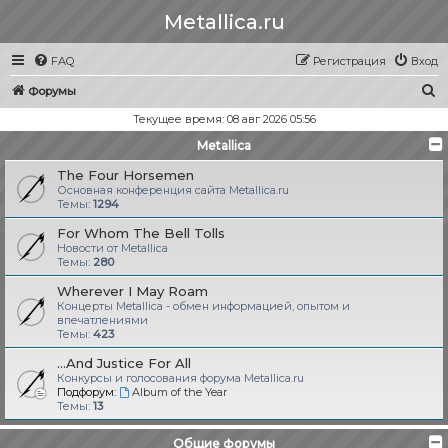
Metallica.ru
FAQ
Регистрация
Вход
П
Форумы
о
Текущее время: 08 авг 2026 05:56
и
Metallica
с
The Four Horsemen
к
Основная конференция сайта Metallica.ru
Темы:
1294
For Whom The Bell Tolls
Новости от Metallica
Темы:
280
Wherever I May Roam
Концерты Metallica - обмен информацией, опытом и
впечатлениями
Темы:
423
...And Justice For All
Конкурсы и голосования форума Metallica.ru
Подфорум:
Album of the Year
Темы:
13
Общие форумы