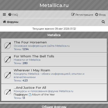
Metallica.ru
FAQ
Регистрация
Вход
П
Форумы
о
Текущее время: 09 авг 2026 01:32
и
Metallica
с
The Four Horsemen
к
Основная конференция сайта Metallica.ru
Темы:
1294
For Whom The Bell Tolls
Новости от Metallica
Темы:
280
Wherever I May Roam
Концерты Metallica - обмен информацией, опытом и
впечатлениями
Темы:
423
...And Justice For All
Конкурсы и голосования форума Metallica.ru
Подфорум:
Album of the Year
Темы:
13
Общие форумы