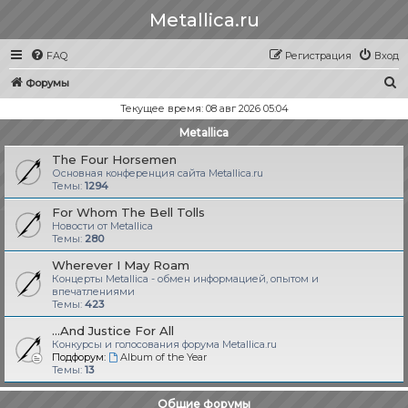
Metallica.ru
FAQ
Регистрация
Вход
П
Форумы
о
Текущее время: 08 авг 2026 05:04
и
Metallica
с
The Four Horsemen
к
Основная конференция сайта Metallica.ru
Темы:
1294
For Whom The Bell Tolls
Новости от Metallica
Темы:
280
Wherever I May Roam
Концерты Metallica - обмен информацией, опытом и
впечатлениями
Темы:
423
...And Justice For All
Конкурсы и голосования форума Metallica.ru
Подфорум:
Album of the Year
Темы:
13
Общие форумы