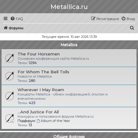
Metallica.ru
FAQ
Регистрация
Вход
П
Форумы
о
Текущее время: 10 авг 2026 13:39
и
Metallica
с
The Four Horsemen
к
Основная конференция сайта Metallica.ru
Темы:
1294
For Whom The Bell Tolls
Новости от Metallica
Темы:
280
Wherever I May Roam
Концерты Metallica - обмен информацией, опытом и
впечатлениями
Темы:
423
...And Justice For All
Конкурсы и голосования форума Metallica.ru
Подфорум:
Album of the Year
Темы:
13
Общие форумы