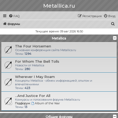
Metallica.ru
FAQ
Регистрация
Вход
П
Форумы
о
Текущее время: 09 авг 2026 16:50
и
Metallica
с
The Four Horsemen
к
Основная конференция сайта Metallica.ru
Темы:
1294
For Whom The Bell Tolls
Новости от Metallica
Темы:
280
Wherever I May Roam
Концерты Metallica - обмен информацией, опытом и
впечатлениями
Темы:
423
...And Justice For All
Конкурсы и голосования форума Metallica.ru
Подфорум:
Album of the Year
Темы:
13
Общие форумы