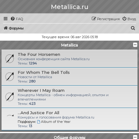
Metallica.ru
FAQ
Регистрация
Вход
П
Форумы
о
Текущее время: 06 авг 2026 05:18
и
Metallica
с
The Four Horsemen
к
Основная конференция сайта Metallica.ru
Темы:
1294
For Whom The Bell Tolls
Новости от Metallica
Темы:
280
Wherever I May Roam
Концерты Metallica - обмен информацией, опытом и
впечатлениями
Темы:
423
...And Justice For All
Конкурсы и голосования форума Metallica.ru
Подфорум:
Album of the Year
Темы:
13
Общие форумы