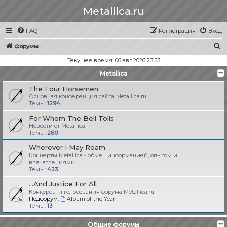
Metallica.ru
FAQ
Регистрация
Вход
П
Форумы
о
Текущее время: 06 авг 2026 23:53
и
Metallica
с
The Four Horsemen
к
Основная конференция сайта Metallica.ru
Темы:
1294
For Whom The Bell Tolls
Новости от Metallica
Темы:
280
Wherever I May Roam
Концерты Metallica - обмен информацией, опытом и
впечатлениями
Темы:
423
...And Justice For All
Конкурсы и голосования форума Metallica.ru
Подфорум:
Album of the Year
Темы:
13
Общие форумы