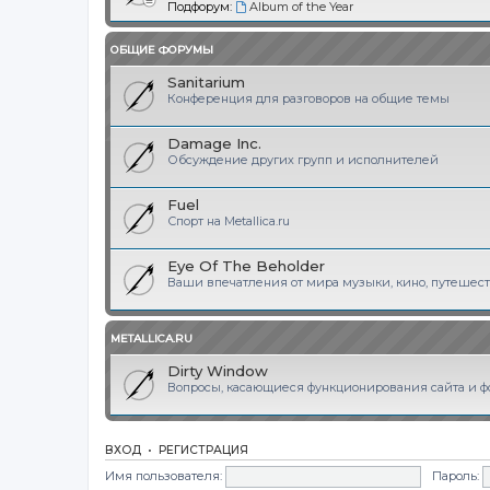
Подфорум:
Album of the Year
ОБЩИЕ ФОРУМЫ
Sanitarium
Конференция для разговоров на общие темы
Damage Inc.
Обсуждение других групп и исполнителей
Fuel
Спорт на Metallica.ru
Eye Of The Beholder
Ваши впечатления от мира музыки, кино, путешеств
METALLICA.RU
Dirty Window
Вопросы, касающиеся функционирования сайта и фор
ВХОД
•
РЕГИСТРАЦИЯ
Имя пользователя:
Пароль: