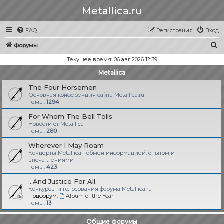
Metallica.ru
FAQ
Регистрация
Вход
П
Форумы
о
Текущее время: 06 авг 2026 12:39
и
Metallica
с
The Four Horsemen
к
Основная конференция сайта Metallica.ru
Темы:
1294
For Whom The Bell Tolls
Новости от Metallica
Темы:
280
Wherever I May Roam
Концерты Metallica - обмен информацией, опытом и
впечатлениями
Темы:
423
...And Justice For All
Конкурсы и голосования форума Metallica.ru
Подфорум:
Album of the Year
Темы:
13
Общие форумы