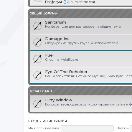
Подфорум:
Album of the Year
ОБЩИЕ ФОРУМЫ
Sanitarium
Конференция для разговоров на общие темы
Damage Inc.
Обсуждение других групп и исполнителей
Fuel
Спорт на Metallica.ru
Eye Of The Beholder
Ваши впечатления от мира музыки, кино, путешеств
METALLICA.RU
Dirty Window
Вопросы, касающиеся функционирования сайта и фор
ВХОД
•
РЕГИСТРАЦИЯ
Имя пользователя:
Пароль: