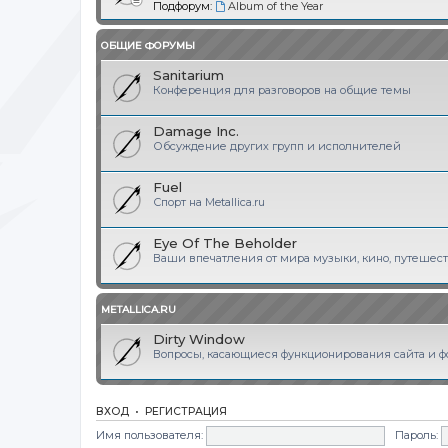
Подфорум:
Album of the Year
ОБЩИЕ ФОРУМЫ
Sanitarium
Конференция для разговоров на общие темы
Damage Inc.
Обсуждение других групп и исполнителей
Fuel
Спорт на Metallica.ru
Eye Of The Beholder
Ваши впечатления от мира музыки, кино, путешеств
METALLICA.RU
Dirty Window
Вопросы, касающиеся функционирования сайта и фор
ВХОД
•
РЕГИСТРАЦИЯ
Имя пользователя:
Пароль: