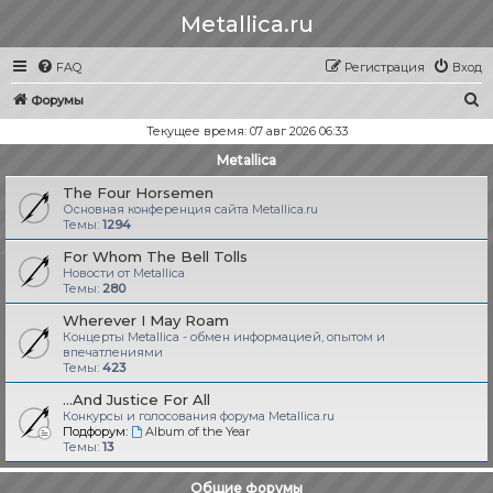
Metallica.ru
FAQ
Регистрация
Вход
П
Форумы
о
Текущее время: 07 авг 2026 06:33
и
Metallica
с
The Four Horsemen
к
Основная конференция сайта Metallica.ru
Темы:
1294
For Whom The Bell Tolls
Новости от Metallica
Темы:
280
Wherever I May Roam
Концерты Metallica - обмен информацией, опытом и
впечатлениями
Темы:
423
...And Justice For All
Конкурсы и голосования форума Metallica.ru
Подфорум:
Album of the Year
Темы:
13
Общие форумы