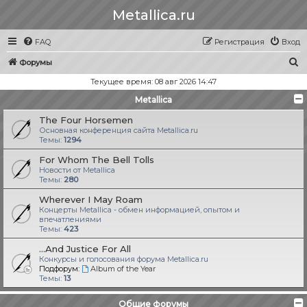
Metallica.ru
FAQ
Регистрация
Вход
П
Форумы
о
Текущее время: 08 авг 2026 14:47
и
Metallica
с
The Four Horsemen
к
Основная конференция сайта Metallica.ru
Темы:
1294
For Whom The Bell Tolls
Новости от Metallica
Темы:
280
Wherever I May Roam
Концерты Metallica - обмен информацией, опытом и
впечатлениями
Темы:
423
...And Justice For All
Конкурсы и голосования форума Metallica.ru
Подфорум:
Album of the Year
Темы:
13
Общие форумы