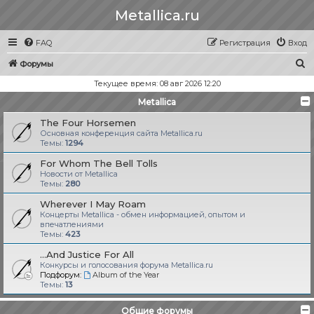
Metallica.ru
FAQ
Регистрация
Вход
П
Форумы
о
Текущее время: 08 авг 2026 12:20
и
Metallica
с
The Four Horsemen
к
Основная конференция сайта Metallica.ru
Темы:
1294
For Whom The Bell Tolls
Новости от Metallica
Темы:
280
Wherever I May Roam
Концерты Metallica - обмен информацией, опытом и
впечатлениями
Темы:
423
...And Justice For All
Конкурсы и голосования форума Metallica.ru
Подфорум:
Album of the Year
Темы:
13
Общие форумы