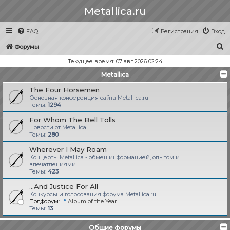
Metallica.ru
FAQ
Регистрация
Вход
П
Форумы
о
Текущее время: 07 авг 2026 02:24
и
Metallica
с
The Four Horsemen
к
Основная конференция сайта Metallica.ru
Темы:
1294
For Whom The Bell Tolls
Новости от Metallica
Темы:
280
Wherever I May Roam
Концерты Metallica - обмен информацией, опытом и
впечатлениями
Темы:
423
...And Justice For All
Конкурсы и голосования форума Metallica.ru
Подфорум:
Album of the Year
Темы:
13
Общие форумы