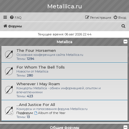
Metallica.ru
FAQ
Регистрация
Вход
П
Форумы
о
Текущее время: 06 авг 2026 22:44
и
Metallica
с
The Four Horsemen
к
Основная конференция сайта Metallica.ru
Темы:
1294
For Whom The Bell Tolls
Новости от Metallica
Темы:
280
Wherever I May Roam
Концерты Metallica - обмен информацией, опытом и
впечатлениями
Темы:
423
...And Justice For All
Конкурсы и голосования форума Metallica.ru
Подфорум:
Album of the Year
Темы:
13
Общие форумы