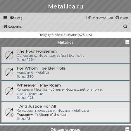
Metallica.ru
FAQ
Регистрация
Вход
П
Форумы
о
Текущее время: 08 авг 2026 10:51
и
Metallica
с
The Four Horsemen
к
Основная конференция сайта Metallica.ru
Темы:
1294
For Whom The Bell Tolls
Новости от Metallica
Темы:
280
Wherever I May Roam
Концерты Metallica - обмен информацией, опытом и
впечатлениями
Темы:
423
...And Justice For All
Конкурсы и голосования форума Metallica.ru
Подфорум:
Album of the Year
Темы:
13
Общие форумы