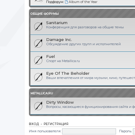
Подфорум:
Album of the Year
ОБЩИЕ ФОРУМЫ
Sanitarium
Конференция для разговоров на общие темы
Damage Inc.
Обсуждение других групп и исполнителей
Fuel
Спорт на Metallica.ru
Eye Of The Beholder
Ваши впечатления от мира музыки, кино, путешеств
METALLICA.RU
Dirty Window
Вопросы, касающиеся функционирования сайта и фор
ВХОД
•
РЕГИСТРАЦИЯ
Имя пользователя:
Пароль: