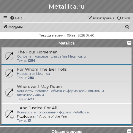
Metallica.ru
FAQ
Регистрация
Вход
П
Форумы
о
Текущее время: 06 авг 2026 07:40
и
Metallica
с
The Four Horsemen
к
Основная конференция сайта Metallica.ru
Темы:
1294
For Whom The Bell Tolls
Новости от Metallica
Темы:
280
Wherever I May Roam
Концерты Metallica - обмен информацией, опытом и
впечатлениями
Темы:
423
...And Justice For All
Конкурсы и голосования форума Metallica.ru
Подфорум:
Album of the Year
Темы:
13
Общие форумы