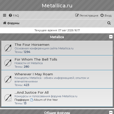
Metallica.ru
FAQ
Регистрация
Вход
П
Форумы
о
Текущее время: 07 авг 2026 16:17
и
Metallica
с
The Four Horsemen
к
Основная конференция сайта Metallica.ru
Темы:
1294
For Whom The Bell Tolls
Новости от Metallica
Темы:
280
Wherever I May Roam
Концерты Metallica - обмен информацией, опытом и
впечатлениями
Темы:
423
...And Justice For All
Конкурсы и голосования форума Metallica.ru
Подфорум:
Album of the Year
Темы:
13
Общие форумы